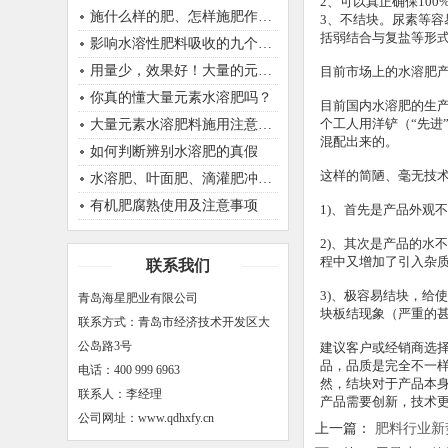
2、可以真正确保10
施什么样的肥、怎样施肥作物才能生长的好呢？
3、不结块。尿素等
括弱结合与复盐等形
影响水溶性肥料吸收的九个因素
用量少，效果好！大量的元素肥，原来使用是正确的！
目前市场上的水溶肥
你真的懂大量元素水溶肥吗？
目前国内水溶肥的生
个工人用洋铲（“先
大量元素水溶肥料施用注意事项
混配出来的。
如何判断辨别水溶肥的真假
这样的简陋、毫无技术
水溶肥、叶面肥、滴灌肥冲施肥之间有什么区别
有机肥腐熟使用及注意事项
1)、首先是产品外观
2)、其次是产品的水
程中又增加了引入杂
联系我们
3)、极容易结块，给
青岛海星肥业有限公司
块板结现象（严重的
联系方式：青岛市经济技术开发区大
公岛路3号
建议客户或经销商选
品，品质是完全不一
电话：400 999 6963
然，结块对于产品本
联系人：李经理
产品需要创新，技术
公司网址：www.qdhxfy.cn
上一篇：
肥料行业新