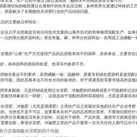
0%全水溶，生产过程中通过2级过滤系统，确保水不溶物及杂质含量可控。
容易吸潮结块的物质通过在液相中的化学反应过程，多种营养元素通过特殊的工
式，彻底解决了长期困扰水溶肥行业的产品结块问题。
产品的主要缺点和特征：
产企业几乎全部都是没有任何技术含量的山寨作坊式的简单物理混配生产。如果
进”一点的用台搅拌混料机）将含有氮、磷、钾养分的原料如：农用或工业磷酸
含量的“山寨”生产方式使得产品的品质根本得不到保障，具体来说，主要存在
不好，各种原料的形状和粒度、色泽等均参差不齐。
不溶物含量达不到要求，采用磷酸一铵、硫酸钾、尿素等初级化肥原料直接混配
质的可能，因此其根本达不到全水溶的标准的，对于滴灌系统等要求很高的设施
使用带来困难。凡是经销或使用过水溶肥、冲施肥的经销商或客户可能都有过这
甚至板结得象岩石一样硬），这就是由于混配的原料容易板结，尤其是尿素添加
择水溶肥、冲施肥（尤其是滴灌肥）之类的产品之前最好实地前往生产企业考察
样的。当然也不是不可以，这要看各自对产品的品质档次需求。不要相信那些什
身的养分含量确实没有多少影响，但是对于销售、产品外观、施用等方面都是那
更需要创新，希望水溶肥、冲施肥之类的产品不要再一次沦为任何人都可以办个
势力含腐殖酸水溶肥的四个性能