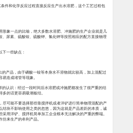
艺条件和化学反应过程直接反应生产出水溶肥，这个工艺过程包
用形象一点的比喻，绝大多数水溶肥、冲施肥的生产企业就是几
一铵、尿素、硫酸铵、硫酸钾、氯化钾等按照相应的配方直接物理
以下一些缺点：
出的产品，由于磷酸一铵等本身水不溶物就比较高，加上混配过
容易造成堵管等现象。
样的认识：经过一段时间后水溶肥或冲施肥都发生了很严重的结
得多的话更容易吸潮板结。
，尽可能不要选择那些靠搅拌机或者洋铲进行简单物理混配的产
么结块不影响使用之类的忽悠，因为这就是产品差距的本质，诚
些采用洋铲、搅拌机简单加工企业根本无法解决的严重的弊端。
作坊来生产的牟利产品。